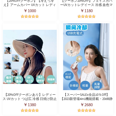
【20%OFFクーポン】【冷えっ冷
【クーポン20%OFF】フェイスカバ
え】アームカバー UVカット レディ
ーUVカットレデイース 冷感 血色マ
ース 接触冷感 腕カバー ひんやり
スク 紫外線対策 立体 布 繰り返し使
￥1000
￥1180
UPF50+ ロング丈 指掛けタイプ 日焼
える しっとり抗菌タイプ 防臭 花粉
け防止 吸汗速乾 紫外線対策 スポー
通気 夏用 サイズ調整可能 3枚入り
ツ/運転用/自転車 男女兼用 母の日
プレゼント 母の日ギフト
【20%OFFクーポンあり】レディー
【スーパーSALEx全品10％off】
ス UVカット つば広 冷感 日焼け防止
【2023新登場4in1機能搭載・20dB静
あご紐 ワイヤー入り 風で飛ばない
音】ハンディファン 手持ち扇風機 6
￥1380
￥2680
紫外線カット 両面用 レディースハ
段階風量調節 卓上扇風機 ミニ扇風
ット 折りたたみ 女優帽 スカラハッ
機 6000mAh大容量 USB充電式 せん
ト 春夏 UV帽 軽量 通気 農作業旅行
ぷうき扇風機 最大20時間動作 折り