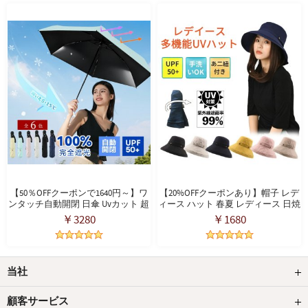
用 母の日プレゼント
畳み式 手持ち 卓上 首掛け扇風機 熱
中症対策
【50％OFFクーポンで1640円～】ワ
【20%OFFクーポンあり】帽子 レデ
ンタッチ自動開閉 日傘 Uvカット 超
ィース ハット 春夏 レディース 日焼
軽量折りたたみ傘 超軽量畳み傘 ワ
け防止 折りたたみ・サイズ調節 UV
￥3280
￥1680
ンタッチ自動開閉 超コンパクト 傘
カット 遮光 遮熱 通気 紫外線対策
折り畳み日傘 紫外線遮断 耐風撥水
日除け帽子 あご紐 散歩 旅行 通勤
晴雨兼用 携帯便利 メンズ レディー
母の日プレゼント 母の日ギフト
ス 母の日プレゼント
当社
顧客サービス