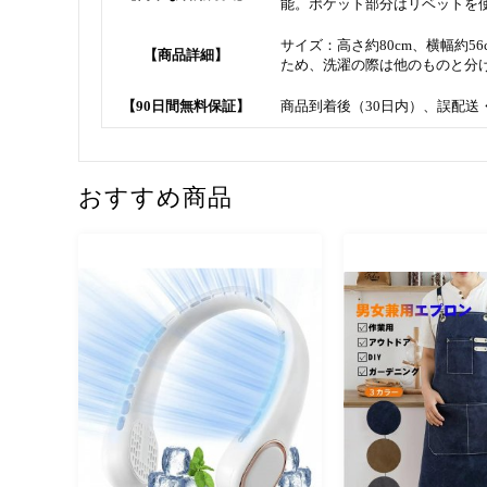
能。ポケット部分はリベットを
サイズ：高さ約80cm、横幅約5
【商品詳細】
ため、洗濯の際は他のものと分
【90日間無料保証】
商品到着後（30日内）、誤配
おすすめ商品