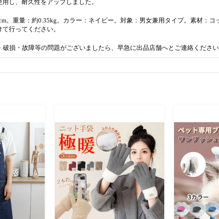
使用し、耐久性をアップしました。
6cm。重量：約0.35kg。カラー：ネイビー。対象：男女兼用タイプ。素材：
けて行ってください。
送・破損・故障等の問題がございましたら、早急に出品店舗へとご連絡くださ