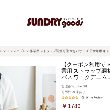
プロン メンズエプロン 作業用 ストラップ調整可能 大きいサイズ 男女兼用 キ
【クーポン利用で16
業用 ストラップ調
バス ワークデニム
管理番号:
other001
可用性:
在庫あり
(0)
Write Review
￥1780