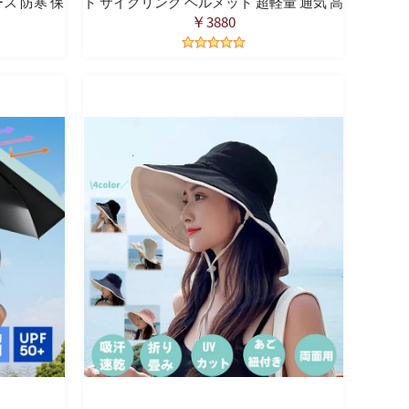
ス 防寒 保
ト サイクリング ヘルメット 超軽量 通気 高
巻き スポー
剛性 磁気ゴーグル 着脱バイザー テールラ
￥3880
ク アウトド
イト 通勤 通学 男女兼用 サイズ調整可能
54-61cmCPSC認定済