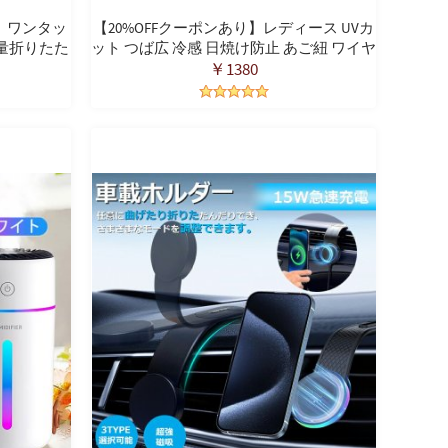
～】ワンタッ
【20%OFFクーポンあり】レディース UVカ
軽量折りたた
ット つば広 冷感 日焼け防止 あご紐 ワイヤ
自動開閉 超
ー入り 風で飛ばない 紫外線カット 両面用
￥1380
外線遮断 耐
レディースハット 折りたたみ 女優帽 スカ
ズ レディー
ラハット 春夏 UV帽 軽量 通気 農作業旅行
用 母の日プレゼント