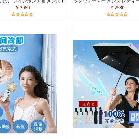
つば】 レインポンチョ メンズ ロ
ックウォーマー メンズ レディー
きいサイズ バイク ポンチョ カッ
温 ニットスヌード スヌード 首
￥3980
￥2580
防水 防風 耐久 レインウェア 雨具
ツ バイク通勤 通学 自転車 バイ
雨対策 男女兼用 通勤 通学
ア 男女兼用