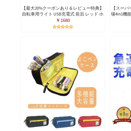
【最大20%クーポンあり＆レビュー特典】
【スーパーS
自転車用ライト USB充電式 前后 レッド ホ
場4in1
ワイト 2個セット防水 LED自転車用ライト
ン 手持
￥1680
6つの照明モード 警告灯 マウンテンバイク
機 ミニ扇
ロードバイク 登山 夜釣り用 セーフティラ
せんぷうき
イト 超明るい
み式 手持