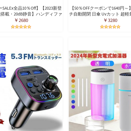
ALEx全品10％off】【2023新登
【50％OFFクーポンで1640円
機能搭載・20dB静音】ハンディファ
チ自動開閉 日傘 Uvカット 超
ち扇風機 6段階風量調節 卓上扇風
み傘 超軽量畳み傘 ワンタッチ
￥2680
￥3280
風機 6000mAh大容量 USB充電式
コンパクト 傘 折り畳み日傘 紫
扇風機 最大20時間動作 折り畳
風撥水 晴雨兼用 携帯便利 メン
ち 卓上 首掛け扇風機 熱中症対策
ス 母の日プレゼント