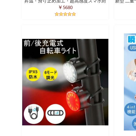
昇温・滑り止め加工・超高感度スマホ対
新型 二重
応】防寒手袋 バイクグローブ 冬 滑り止め
ング丈 大
￥5680
防風 厚手 人間工学 タッチパネル対応 撥水
パ 撥水 
加工 紛失防止結び付け
梅